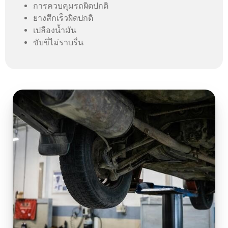
การควบคุมรถผิดปกติ
ยางสึกเร็วผิดปกติ
เปลืองน้ำมัน
ขับขี่ไม่ราบรื่น