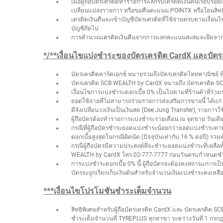
เมื่อผู้ถือบัตรเครดิตทำรายการแลกรับเครดิตเงินคืนเรียบร
เปลี่ยนแปลงรายการ หรือขอคืนคะแนน POINTX หรือโอนสิทธิให้ผู้
เครดิตเงินคืนจะเข้าบัญชีบัตรเครดิตที่ใช้จ่ายครบตามเงื
บัญชีถัดไป
การคำนวณเครดิตเงินคืนจากการแลกคะแนนสะสมจะยึดจากยอ
*/**เงื่อนไขแบ่งชำระของบัตรเครดิต CardX และบั
บัตรเครดิตคาร์ดเอกซ์ หมายรวมถึงบัตรเครดิตไทยพาณิชย์ ที่โอ
บัตรเครดิต SCB WEALTH by CardX หมายถึง บัตรเครดิต S
เงื่อนไขการแบ่งชำระดอกเบี้ย 0% เป็นไปตามที่ร้านค้าที่ร
ยอดใช้จ่ายที่ไม่สามารถร่วมรายการส่งเสริมการขายนี้ ได้แก่
ดีจังเปลี่ยนวงเงินเป็นเงินสด (Dee Jung Transfer), รายการใ
ผู้ถือบัตรต้องทำรายการแบ่งชำระรายเดือน ณ จุดขาย วันเดียวกั
กรณีที่ผู้ถือบัตรชำระยอดแบ่งชำระน้อยกว่ายอดแบ่งชำระตามที่
ดอกเบี้ยสูงสุดในกรณีผิดนัด (ปัจจุบันเท่ากับ 16 % ต่อปี) ร
กรณีผู้ถือบัตรมีความประสงค์ที่จะชำระยอดแบ่งชำระที่เหลือ
WEALTH by CardX โทร.02-777-7777 ก่อนวันครบกำหนดชำระ
การแบ่งชำระดอกเบี้ย 0% นี้ ผู้ถือบัตรจะต้องคงสถานะการ
บัตรจะถูกเรียกเก็บเงินต้นสำหรับจำนวนเงินแบ่งชำระคงเหลืออ
***เงื่อนไขโปรโมชันชำระเต็มจำนวน
สิทธิพิเศษสำหรับผู้ถือบัตรเครดิต CardX และ บัตรเครดิต 
ชำระเต็มจำนวนที่ TYREPLUS ทุกสาขา ระหว่างวันที่ 1 กรก