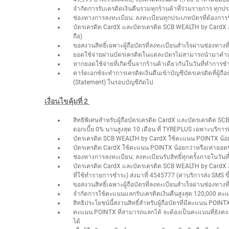
จำกัดการรับเครดิตเงินคืนรวมทุกร้านค้าที่ร่วมรายการ ทุกปร
ช่องทางการลงทะเบียน: ลงทะเบียนทุกประเภทบัตรที่ต้องการรั
บัตรเครดิต CardX และบัตรเครดิต SCB WEALTH by CardX ลงทะ
ถือ)
ขอสงวนสิทธิ์เฉพาะผู้ถือบัตรที่ลงทะเบียนสำเร็จผ่านช่องทางท
ยอดใช้จ่ายผ่านบัตรเครดิตในแต่ละบัตรไม่สามารถนำมาคำน
หากยอดใช้จ่ายที่เกิดขึ้นจากร้านค้าเดียวกันในวันที่ทำการ
คาร์ดเอกซ์จะทำการเครดิตเงินคืนเข้าบัญชีบัตรเครดิตที่ผู
(Statement) ในรอบบัญชีถัดไป
เงื่อนไขคุ้มที่ 2
สิทธิพิเศษสำหรับผู้ถือบัตรเครดิต CardX และบัตรเครดิต 
ดอกเบี้ย 0% นานสูงสุด 10 เดือน ที่ TYREPLUS เฉพาะบริกา
บัตรเครดิต SCB WEALTH by CardX ใช้คะแนน POINTX น้อยก
บัตรเครดิต CardX ใช้คะแนน POINTX น้อยกว่าหรือเท่ายอดซ
ช่องทางการลงทะเบียน: ลงทะเบียนรับสิทธิ์ทุกครั้งภายในวัน
บัตรเครดิต CardX และบัตรเครดิต SCB WEALTH by CardX ล
ที่ใช้ทำรายการชำระ) ส่งมาที่ 4545777 (ค่าบริการส่ง SMS ขึ้น
ขอสงวนสิทธิ์เฉพาะผู้ถือบัตรที่ลงทะเบียนสำเร็จผ่านช่องทางท
จำกัดการใช้คะแนนแลกรับเครดิตเงินคืนสูงสุด 120,000 คะ
สิทธิประโยชน์นี้สงวนสิทธิ์สำหรับผู้ถือบัตรที่มีคะแนน POIN
คะแนน POINTX ที่สามารถแลกได้ จะต้องเป็นคะแนนที่ยังคงอ
ได้