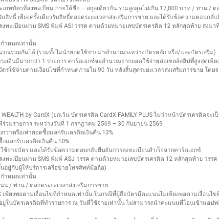
ะเภทบัตรที่ลงทะเบียน ภายใต้ชื่อ – สกุลเดียวกัน รวมสูงสุดไม่เกิน 17,000 บาท / ท่าน 
บสิทธิ์ เพียงครั้งเดียวรับสิทธิ์ตลอดระยะเวลาส่งเสริมการขาย และได้รับข้อความตอบกลั
เบียนผ่าน SMS พิมพ์ ASI วรรค ตามด้วยหมายเลขบัตรเครดิต 12 หลักสุดท้าย ส่งมาที่ 454
ี่กำหนดเท่านั้น
วณรวมกันได้ (รวมทั้งไม่นำยอดใช้จ่ายมาคำนวณระหว่างบัตรหลัก หรือ/และบัตรเสริม)
ชำระเงินมีมากกว่า 1 รายการ คาร์ดเอกซ์จะคำนวณจากยอดใช้จ่ายต่อเซลล์สลิปที่สูงสุดเพียง
้ถือบัตรใช้จ่ายตามเงื่อนไขที่กำหนดภายใน 90 วัน หลังสิ้นสุดระยะเวลาส่งเสริมการขาย 
SCB WEALTH by CardX (ยกเว้น บัตรเครดิต CardX FAMILY PLUS ไม่ว่าหน้าบัตรเครดิตจะเ
รที่ร่วมรายการ ระหว่างวันที่ 1 กรกฎาคม 2569 – 30 กันยายน 2569
ว่าหรือเท่ายอดซื้อแลกรับเครดิตเงินคืน 13%
ื้อแลกรับเครดิตเงินคืน 10%
ที่ใช้จ่ายบัตร และได้รับข้อความตอบกลับยืนยันการลงทะเบียนสำเร็จจากคาร์ดเอกซ์
งทะเบียนผ่าน SMS พิมพ์ ASJ วรรค ตามด้วยหมายเลขบัตรเครดิต 12 หลักสุดท้าย วรรค ต
อยู่กับผู้ให้บริการเครือข่ายโทรศัพท์มือถือ)
ี่กำหนดเท่านั้น
แนน / ท่าน / ตลอดระยะเวลาส่งเสริมการขาย
TX เพียงพอตามเงื่อนไขที่กำหนดเท่านั้น ในกรณีที่ผู้ถือบัตรมีคะแนนไม่เพียงพอตามเงื่อน
ยู่ในบัตรเครดิตที่ทำรายการ ณ วันที่ใช้จ่ายเท่านั้น ไม่สามารถนำคะแนนที่โอนเข้าแ