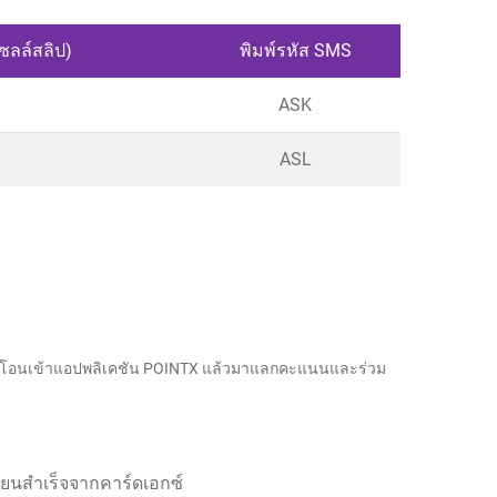
ซลล์สลิป)
พิมพ์รหัส SMS
ASK
ASL
นนที่โอนเข้าแอปพลิเคชัน POINTX แล้วมาแลกคะแนนและร่วม
บียนสำเร็จจากคาร์ดเอกซ์