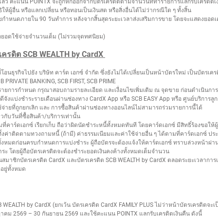
้อยแล้ว คะแนน POINTX จะถูกหักออกจากบัตรเครดิตตามจำนวนที่ทำรายการแลกรับเครดิตเงิน
อื่น หรือแลกเปลี่ยน หรือทอนเป็นเงินสด หรือสิ่งอื่นได้ไม่ว่ากรณีใด ๆ ทั้งสิ้น
่อนไขกำหนดภายใน 90 วันทำการ หลังจากสิ้นสุดระยะเวลาส่งเสริมการขาย โดยจะแสดงยอด
ดใช้จ่ายจำนวนเต็ม (ไม่รวมจุดทศนิยม)
ตรเครดิต SCB WEALTH by CardX
นธุรกิจไปยัง บริษัท คาร์ด เอกซ์ จำกัด ซึ่งยังไม่ได้เปลี่ยนเป็นหน้าบัตรใหม่ เป็นบัตรเคร
CB PRIVATE BANKING, SCB FIRST, SCB PRIME
่วมรายการกำหนด กรุณาสอบถามรายละเอียด และเงื่อนไขเพิ่มเติม ณ จุดขาย ก่อนดำเนินกา
 ดีจังแบ่งชำระรายเดือนผ่านช่องทาง CardX App หรือ SCB EASY App หรือ ศูนย์บริการลูกค
ช้จ่ายที่ถูกยกเลิก และ การซื้อสินค้าผ่านช่องทางออนไลน์ไม่สามารถร่วมรายการนี้ได้
บวันที่ซื้อสินค้า/บริการเท่านั้น
คาร์ดเอกซ์ เรียกเก็บ ถือว่าผิดนัดชำระหนี้ทั้งหมดทันที โดยคาร์ดเอกซ์ มีสิทธิ์ร้องขอให้
วมทั้งค่าติดตามทวงถามหนี้ (ถ้ามี) ค่าธรรมเนียมและค่าใช้จ่ายอื่น ๆ ได้ตามที่คาร์ดเอกซ
ทั้งหมดก่อนครบกำหนดการแบ่งชำระ ผู้ถือบัตรจะต้องแจ้งให้คาร์ดเอกซ์ ทราบล่วงหน้าผ่านศู
 โดยผู้ถือบัตรเครดิตจะต้องชำระยอดเงินคงค้างทั้งหมดเต็มจำนวน
เป็นสมาชิกบัตรเครดิต CardX และบัตรเครดิต SCB WEALTH by CardX ตลอดระยะเวลาการแ
ยู่ทั้งหมด
SCB WEALTH by CardX (ยกเว้น บัตรเครดิต CardX FAMILY PLUS ไม่ว่าหน้าบัตรเครดิตจะเ
ฎาคม 2569 – 30 กันยายน 2569 และใช้คะแนน POINTX แลกรับเครดิตเงินคืน ดังนี้