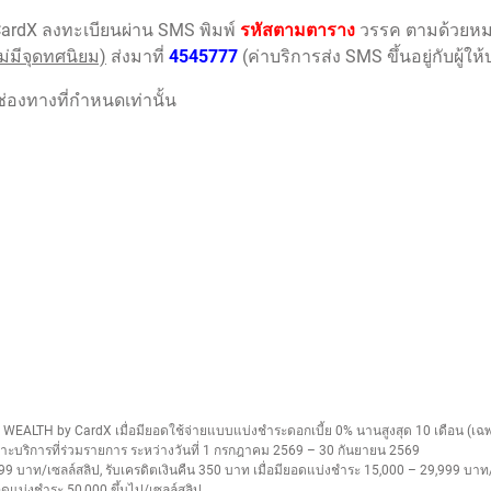
ardX ลงทะเบียนผ่าน SMS พิมพ์
รหัสตามตาราง
วรรค ตามด้วยหมา
่มีจุดทศนิยม)
ส่งมาที่
4545777
(ค่าบริการส่ง SMS ขึ้นอยู่กับผู้ใ
นช่องทางที่กำหนดเท่านั้น
B WEALTH by CardX เมื่อมียอดใช้จ่ายแบบแบ่งชำระดอกเบี้ย 0% นานสูงสุด 10 เดือน (เฉพ
าะบริการที่ร่วมรายการ ระหว่างวันที่ 1 กรกฎาคม 2569 – 30 กันยายน 2569
99 บาท/เซลล์สลิป, รับเครดิตเงินคืน 350 บาท เมื่อมียอดแบ่งชำระ 15,000 – 29,999 บาท/
ยอดแบ่งชำระ 50,000 ขึ้นไป/เซลล์สลิป