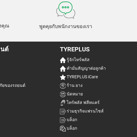
องคุณ
พูดคุยกับพนักงานของเรา
นต์
TYREPLUS
รู้จักไทร์พลัส
คำมั่นสัญญาต่อลูกค้า
TYREPLUS iCare
ัยของรถยนต์
ร้าน ยาง
นัดหมาย
ไทร์พลัส ฟลีทแคร์
ร่วมธุรกิจแฟรนไชส์
บล็อก
บล็อก