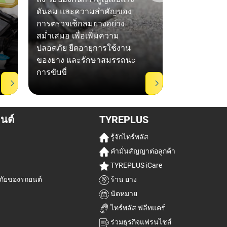
ดันลม และความสำคัญของ
ขนาด วัสดุ 
การตรวจเช็กลมยางอย่าง
เข้ากันได้ 
สม่ำเสมอ เพื่อเพิ่มความ
ผู้เชี่ยวชาญเ
ปลอดภัย ยืดอายุการใช้งาน
ปลอดภัย สม
ของยาง และรักษาสมรรถนะ
สบายในการข
การขับขี่
ในประเทศไ
นต์
TYREPLUS
รู้จักไทร์พลัส
คำมั่นสัญญาต่อลูกค้า
TYREPLUS iCare
ัยของรถยนต์
ร้าน ยาง
นัดหมาย
ไทร์พลัส ฟลีทแคร์
ร่วมธุรกิจแฟรนไชส์