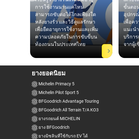
่ควร
การใช้งานนานแค่ไหน
ขั้นตอ
ลที่
สามารถขับต่อได้ไกลเพียงใด
อุปกรณ์
ห้
หลังยางรั่ว และวิธีดูแลรักษา
เพื่อค
่อ
เพื่อยืดอายุการใช้งานและเพิ่ม
แนะนำว
ะการ
ความปลอดภัยในการขับขี่บน
บริการเ
มัน
ท้องถนนในประเทศไทย
จากผู้เ
Item
ยางยอดนิยม
1
of
Michelin Primacy 5
15
Michelin Pilot Sport 5
BFGoodrich Advantage Touring
BFGoodrich All Terrain T/A KO3
ยางรถยนต์ MICHELIN
ยาง BFGoodrich
ยางมิชลินที่ใช้กับรถ EV ได้