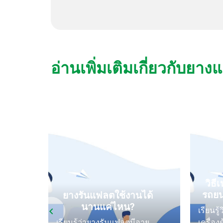
อ่านเพิ่มเติมเกี่ยวกับย
ง
ันลม
วิธี
ะทำ
รถยนต
ยางรันแฟลตใช้งานได้
การ
นานแค่ไหน?
อนที่
เรียนรู้
ู้จัก
เรียนรู้ว่ายางรันแฟลตมีอายุ
เครื่อง