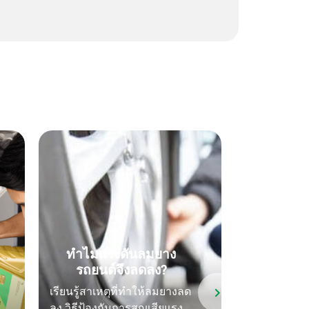
คู่มือฉบับ
การเลือ
เหมาะก
ทำไมแรงดันลมยาง
รถยนต์จึงลดลง?
เรียนรู้วิธีเล
เรียนรู้สาเหตุที่ทำให้ลมยางลด
กับรถยนต์ขอ
ลง วิธีป้องกันการสูญเสียแรง
พิจารณาปัจจั