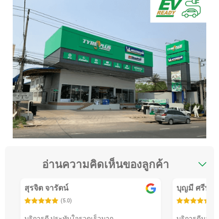
อ่านความคิดเห็นของลูกค้า
สุรจิต จารัตน์
บุญมี ศรีบุษเ
(5.0)
(5
บริการดี ประทับใจรวดเร็วมาก
บริการดีมาก 