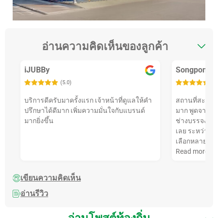
อ่านความคิดเห็นของลูกค้า
iJUBBy
Songpon Li
(5.0)
(5
บริการดีครับมาครั้งแรก เจ้าหน้าที่ดูแลให้คำ
สถานที่สะอาด 
ปรึกษาได้ดีมาก เพิ่มความมั่นใจกับแบรนด์
มาก พูดจาไพเรา
มากยิ่งขึ้น
ช่างบรรจงติดตั
เลย ระหว่างรอถ
เลือกหลายร้า
Read more
เขียนความคิดเห็น
อ่านรีวิว
อ่านโพสต์ท้องถิ่น