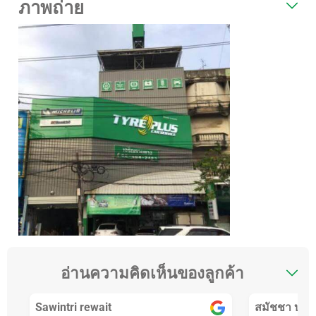
ภาพถ่าย
อ่านความคิดเห็นของลูกค้า
Sawintri rewait
สมัชชา บุณ