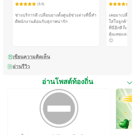
(5.0)
(5
ช่างบริการดี เปลี่ยนยางตั้งศูนย์ช่วงล่างที่นี้ทำ
เคยมาเปลี่ยนที่
ดีพนักงานต้อนรับสุภาพน่ารัก
ใส่ใจลูกค้าดีม
ที่นี่อีกที ก็เห
คุ้นเคยและควา
🙂
เขียนความคิดเห็น
อ่านรีวิว
อ่านโพสต์ท้องถิ่น