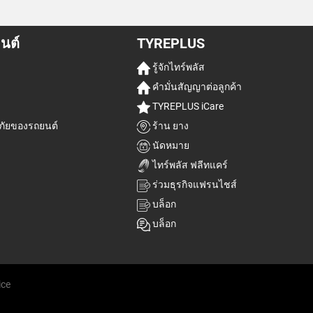
นต์
TYREPLUS
รู้จักไทร์พลัส
คำมั่นสัญญาต่อลูกค้า
TYREPLUS iCare
ัยของรถยนต์
ร้าน ยาง
นัดหมาย
ไทร์พลัส ฟลีทแคร์
ร่วมธุรกิจแฟรนไชส์
บล็อก
บล็อก
ice