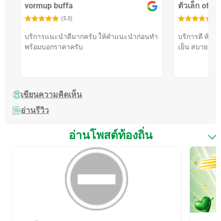
vormup buffa
ตัวเล็ก offici
(5.0)
(5
บริการแนะนำดีมากครับ ให้คำแนะนำก่อนทำ
บริการดี ห้องน
พร้อมบอกราคาครับ
เย็น สบาย มาใ
เขียนความคิดเห็น
อ่านรีวิว
อ่านโพสต์ท้องถิ่น