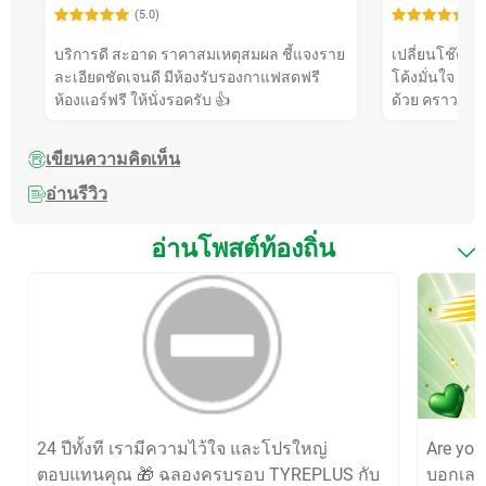
(5.0)
(5
บริการดี สะอาด ราคาสมเหตุสมผล ชี้แจงราย
เปลี่ยนโช๊ค Te
ละเอียดชัดเจนดี มีห้องรับรองกาแฟสดฟรี
โค้งมั่นใจ ที่
ห้องแอร์ฟรี ให้นั่งรอครับ 👍
ด้วย คราวหน้
เขียนความคิดเห็น
อ่านรีวิว
อ่านโพสต์ท้องถิ่น
24 ปีทั้งที เรามีความไว้ใจ และโปรใหญ่
Are yo
ตอบแทนคุณ 🎁 ฉลองครบรอบ TYREPLUS กับ
บอกเลยว