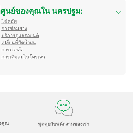
่ศูนย์ของคุณใน นครปฐม:
โช้คอัพ
การซ่อมยาง
บริการดูแลรถยนต์
เปลี่ยนที่ปัดน้ำฝน
การถ่วงล้อ
การเติมลมไนโตรเจน
องคุณ
พูดคุยกับพนักงานของเรา