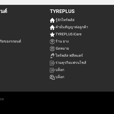
นต์
TYREPLUS
รู้จักไทร์พลัส
คำมั่นสัญญาต่อลูกค้า
TYREPLUS iCare
ัยของรถยนต์
ร้าน ยาง
นัดหมาย
ไทร์พลัส ฟลีทแคร์
ร่วมธุรกิจแฟรนไชส์
บล็อก
บล็อก
ice