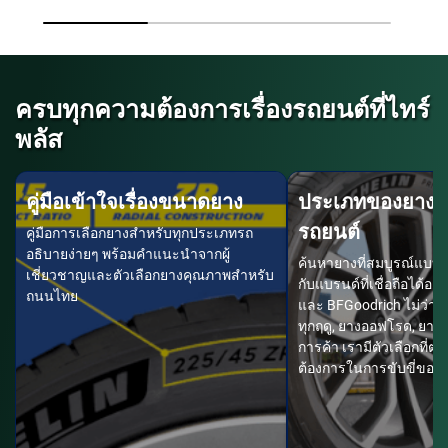
ครบทุกความต้องการเรื่องรถยนต์ที่ไทร์
พลัส
คู่มือเข้าใจเรื่องขนาดยาง
ประเภทของยางต
รถยนต์
คู่มือการเลือกยางสำหรับทุกประเภทรถ
อธิบายง่ายๆ พร้อมคำแนะนำจากผู้
ค้นหายางที่สมบูรณ์แบบ
เชี่ยวชาญและตัวเลือกยางคุณภาพสำหรับ
กับแบรนด์ที่เชื่อถือได้อ
ถนนไทย
และ BFGoodrich ไม่ว่า
ทุกฤดู, ยางออฟโรด, ยาง 
การค้า เรามีตัวเลือกที
ต้องการในการขับขี่ของ