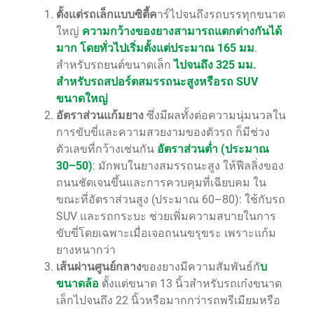
ตั้งแต่รถเล็กแบบซิตี้ค
าร์ไปจนถึงรถบรรทุกขนาด
ใหญ่
ความกว้างของยางสามารถแตกต่างกันได้
มาก โดยทั่วไปเริ่มตั้งแต่ประมาณ 165 มม
.
สำหรับรถยนต์ขนาดเล็ก
ไปจนถึง 325 มม.
สำหรับรถสปอร์ตสมรรถนะสูงหรือรถ SUV
ขนาดใหญ่
อัตราส่วนแก้มยาง
ซึ่งมีผลทั้งต่อความนุ่มนวลใน
การขับขี่และความสวยงามของตัวรถ ก็มีช่วง
ตัวเลขที่กว้างเช่นกัน
อัตราส่วนต่ำ (ประมาณ
30–50)
: มักพบในยางสมรรถนะสูง ให้ฟีลลิ่งของ
ถนนชัดเจนขึ้นและการควบคุมที่เฉียบคม ใน
ขณะที่อัตราส่วนสูง (ประมาณ 60–80): ใช้กับรถ
SUV และรถกระบะ ช่วยเพิ่มความสบายในการ
ขับขี่โดยเฉพาะเมื่อเจอถนนขรุขระ เพราะแก้ม
ยางหนากว่า
เส้นผ่านศูนย์กลาง
ของยางมีความสัมพันธ์กั
บ
ขนาดล้อ
ตั้งแต่ขนาด 13 นิ้วสำหรับรถเก๋งขนาด
เล็กไปจนถึง 22 นิ้วหรือมากกว่ารถพรีเมียมหรือ