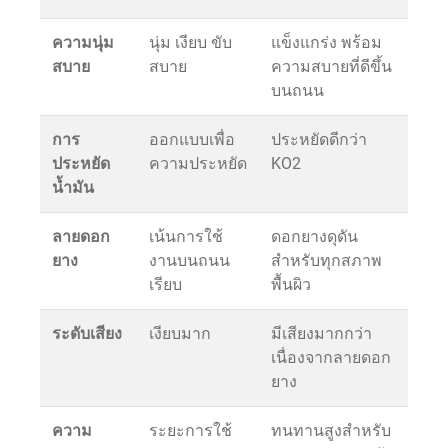
ความนุ่ม
นุ่ม เงียบ ขับ
แข็งแกร่ง พร้อม
สบาย
สบาย
ความสบายที่ดีขึ้น
บนถนน
การ
ออกแบบเพื่อ
ประหยัดดีกว่า
ประหยัด
ความประหยัด
KO2
น้ำมัน
ลายดอก
เน้นการใช้
ดอกยางดุดัน
ยาง
งานบนถนน
สำหรับทุกสภาพ
เรียบ
พื้นผิว
ระดับเสียง
เงียบมาก
มีเสียงมากกว่า
เนื่องจากลายดอก
ยาง
ความ
ระยะการใช้
ทนทานสูงสำหรับ