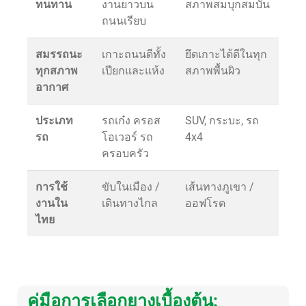
ทนทาน
งานยาวบน
สภาพสมบุกสมบัน
ถนนเรียบ
สมรรถนะ
เกาะถนนดีทั้ง
ยึดเกาะได้ดีในทุก
ทุกสภาพ
เปียกและแห้ง
สภาพพื้นผิว
อากาศ
ประเภท
รถเก๋ง ครอส
SUV, กระบะ, รถ
รถ
โอเวอร์ รถ
4x4
ครอบครัว
การใช้
ขับในเมือง /
เส้นทางภูเขา /
งานใน
เดินทางไกล
ออฟโรด
ไทย
คู่มือการเลือกยางเบื้องต้น: